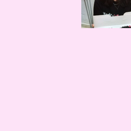
Accede al
podc