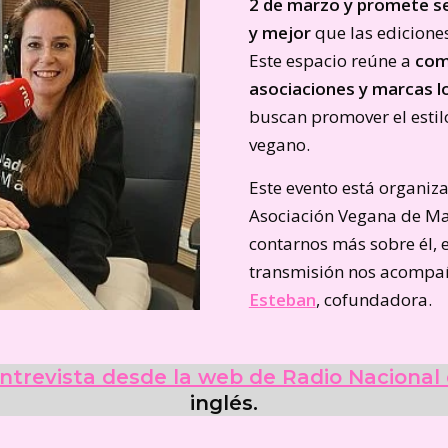
2 de marzo y promete s
y mejor
que las ediciones
Este espacio reúne a
com
asociaciones y marcas l
buscan promover el estil
vegano.
Este evento está organiz
Asociación Vegana de M
contarnos más sobre él, 
transmisión nos acomp
Esteban
, cofundadora.
ntrevista desde la web de Radio Nacional
inglés.