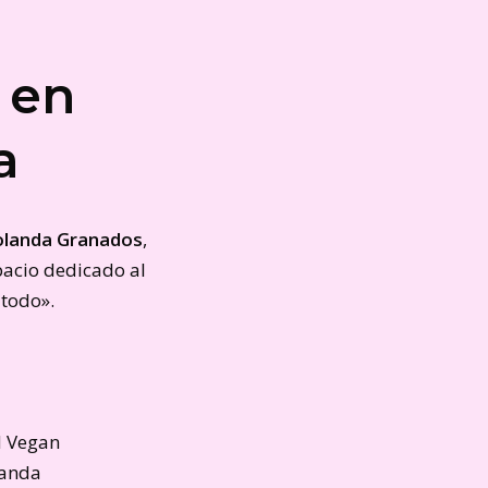
 en
a
Yolanda Granados
,
pacio dedicado al
todo».
d Vegan
landa