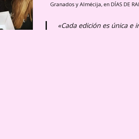
Granados y Almécija, en DÍAS DE RA
«Cada edición es única e ir
contará con
nuevos partic
charlas, stands con produ
alimentación y cosmética
mercadillo, degustacione
apto para veganos!.»
ast completo a través de la web de Tran