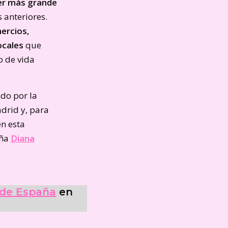
er más grande
 anteriores.
ercios,
ocales
que
o de vida
ado por la
adrid
y, para
en esta
aña
Diana
 de España
en