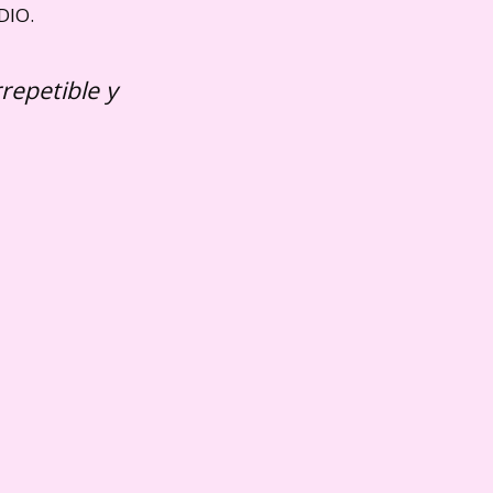
DIO.
repetible y
ipantes,
ctos de
,
s
… ¡y todo
smisión Vegana
.